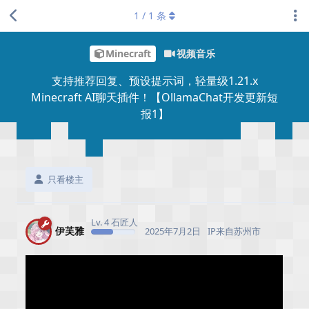
1
/
1
条
Minecraft
视频音乐
支持推荐回复、预设提示词，轻量级1.21.x
Minecraft AI聊天插件！【OllamaChat开发更新短
报1】
只看楼主
Lv. 4 石匠人
伊芙雅
2025年7月2日
IP来自苏州市